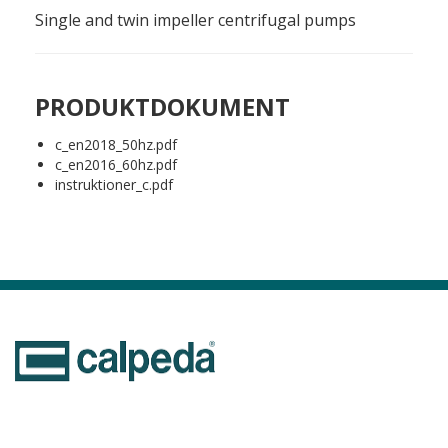
Single and twin impeller centrifugal pumps
PRODUKTDOKUMENT
c_en2018_50hz.pdf
c_en2016_60hz.pdf
instruktioner_c.pdf