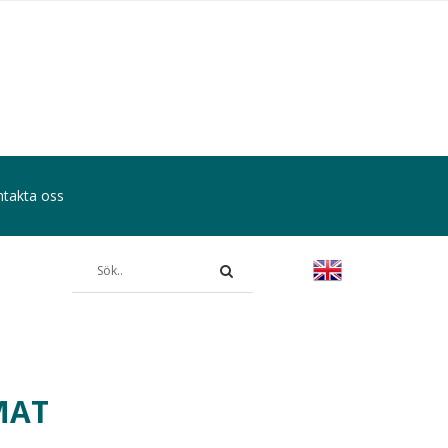
takta oss
MAT