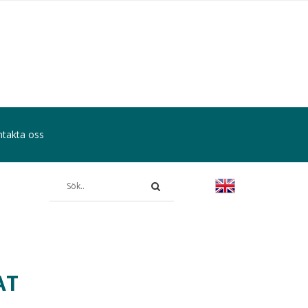
takta oss
AT