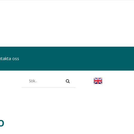
takta oss
O