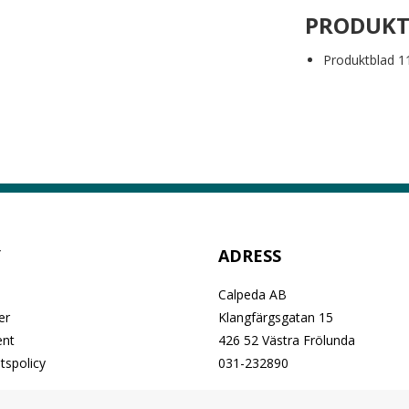
PRODUK
Produktblad 1
Y
ADRESS
Calpeda AB
er
Klangfärgsgatan 15
nt
426 52 Västra Frölunda
etspolicy
031-232890
a oss