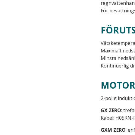
regnvattenhant
För bevattning
FÖRUT
Vätsketemperatu
Maximalt nedsä
Minsta nedsän
Kontinuerlig dri
MOTO
2-polig indukt
GX ZERO
: tref
Kabel: H05RN-F
GXM ZERO
: en