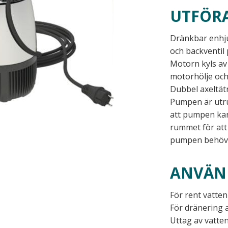
UTFÖR
Dränkbar enhjul
och backventil 
Motorn kyls a
motorhölje och 
Dubbel axeltät
Pumpen är utru
att pumpen kan 
rummet för att 
pumpen behöver
ANVÄN
För rent vatten
För dränering 
Uttag av vatten