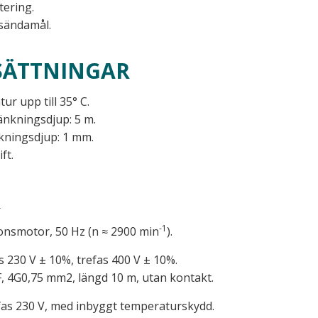
ering.
sändamål.
SÄTTNINGAR
r upp till 35° C.
nkningsdjup: 5 m.
kningsdjup: 1 mm.
ft.
R
-1
ionsmotor, 50 Hz (n ≈ 2900 min
).
as 230 V ± 10%, trefas 400 V ± 10%.
, 4G0,75 mm2, längd 10 m, utan kontakt.
fas 230 V, med inbyggt temperaturskydd.