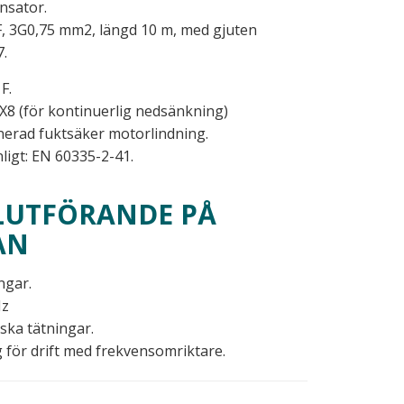
nsator.
, 3G0,75 mm2, längd 10 m, med gjuten
7.
F.
 X8 (för kontinuerlig nedsänkning)
erad fuktsäker motorlindning.
ligt: EN 60335-2-41.
LUTFÖRANDE PÅ
AN
ngar.
Hz
ska tätningar.
 för drift med frekvensomriktare.