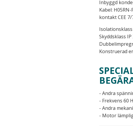
Inbyggd konde
Kabel: H05RN-F
kontakt CEE 7/
Isolationsklass 
Skyddsklass IP
Dubbelimpregn
Konstruerad en
SPECIA
BEGÄR
- Andra spänni
- Frekvens 60 
- Andra mekani
- Motor lämplig